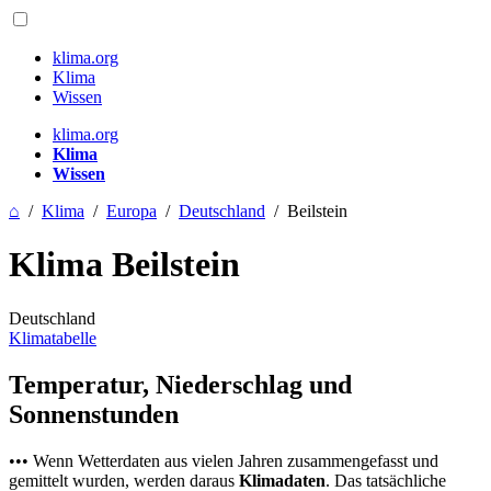
klima.org
Klima
Wissen
klima.org
Klima
Wissen
⌂
/
Klima
/
Europa
/
Deutschland
/
Beilstein
Klima Beilstein
Deutschland
Klimatabelle
Temperatur, Niederschlag und
Sonnenstunden
••• Wenn Wetterdaten aus vielen Jahren zusammengefasst und
gemittelt wurden, werden daraus
Klimadaten
. Das tatsächliche