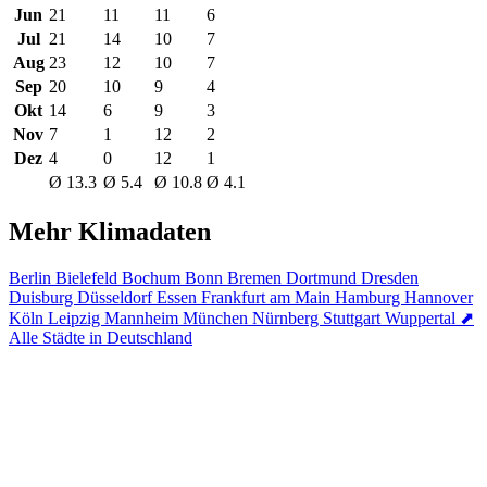
Jun
21
11
11
6
Jul
21
14
10
7
Aug
23
12
10
7
Sep
20
10
9
4
Okt
14
6
9
3
Nov
7
1
12
2
Dez
4
0
12
1
Ø 13.3
Ø 5.4
Ø 10.8
Ø 4.1
Mehr Klimadaten
Berlin
Bielefeld
Bochum
Bonn
Bremen
Dortmund
Dresden
Duisburg
Düsseldorf
Essen
Frankfurt am Main
Hamburg
Hannover
Köln
Leipzig
Mannheim
München
Nürnberg
Stuttgart
Wuppertal
⬈
Alle Städte in Deutschland