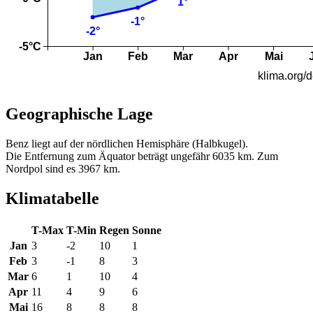
Geographische Lage
Benz liegt auf der nördlichen Hemisphäre (Halbkugel).
Die Entfernung zum Äquator beträgt ungefähr 6035 km. Zum
Nordpol sind es 3967 km.
Klimatabelle
T-Max
T-Min
Regen
Sonne
Jan
3
-2
10
1
Feb
3
-1
8
3
Mar
6
1
10
4
Apr
11
4
9
6
Mai
16
8
8
8