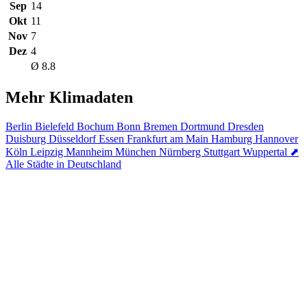
Sep
14
Okt
11
Nov
7
Dez
4
Ø 8.8
Mehr Klimadaten
Berlin
Bielefeld
Bochum
Bonn
Bremen
Dortmund
Dresden
Duisburg
Düsseldorf
Essen
Frankfurt am Main
Hamburg
Hannover
Köln
Leipzig
Mannheim
München
Nürnberg
Stuttgart
Wuppertal
⬈
Alle Städte in Deutschland