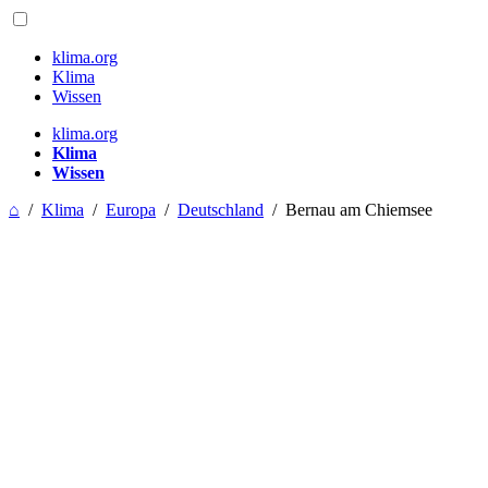
klima.org
Klima
Wissen
klima.org
Klima
Wissen
⌂
/
Klima
/
Europa
/
Deutschland
/
Bernau am Chiemsee