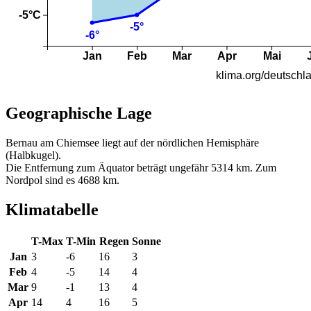
Geographische Lage
Bernau am Chiemsee liegt auf der nördlichen Hemisphäre
(Halbkugel).
Die Entfernung zum Äquator beträgt ungefähr 5314 km. Zum
Nordpol sind es 4688 km.
Klimatabelle
T-Max
T-Min
Regen
Sonne
Jan
3
-6
16
3
Feb
4
-5
14
4
Mar
9
-1
13
4
Apr
14
4
16
5