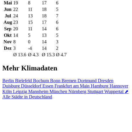
Mai
19
8
17
6
Jun
22
11
18
5
Jul
24
13
18
7
Aug
23
15
17
6
Sep
20
11
14
6
Okt
14
5
13
5
Nov
8
0
14
3
Dez
3
-4
14
2
Ø 13.6
Ø 4.3
Ø 15.3
Ø 4.7
Mehr Klimadaten
Berlin
Bielefeld
Bochum
Bonn
Bremen
Dortmund
Dresden
Duisburg
Düsseldorf
Essen
Frankfurt am Main
Hamburg
Hannover
Köln
Leipzig
Mannheim
München
Nürnberg
Stuttgart
Wuppertal
⬈
Alle Städte in Deutschland