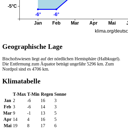
Geographische Lage
Bischofswiesen liegt auf der nördlichen Hemisphäre (Halbkugel).
Die Entfernung zum Äquator beträgt ungefähr 5296 km. Zum
Nordpol sind es 4706 km.
Klimatabelle
T-Max
T-Min
Regen
Sonne
Jan
2
-6
16
3
Feb
3
-6
14
3
Mar
9
-1
13
5
Apr
14
4
16
5
Mai
19
8
17
6