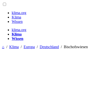
klima.org
Klima
Wissen
klima.org
Klima
Wissen
⌂
/
Klima
/
Europa
/
Deutschland
/
Bischofswiesen