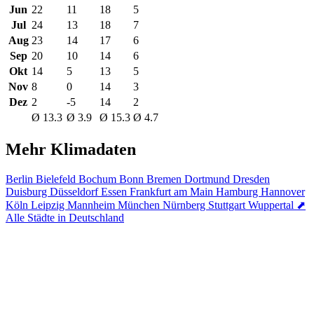
Jun
22
11
18
5
Jul
24
13
18
7
Aug
23
14
17
6
Sep
20
10
14
6
Okt
14
5
13
5
Nov
8
0
14
3
Dez
2
-5
14
2
Ø 13.3
Ø 3.9
Ø 15.3
Ø 4.7
Mehr Klimadaten
Berlin
Bielefeld
Bochum
Bonn
Bremen
Dortmund
Dresden
Duisburg
Düsseldorf
Essen
Frankfurt am Main
Hamburg
Hannover
Köln
Leipzig
Mannheim
München
Nürnberg
Stuttgart
Wuppertal
⬈
Alle Städte in Deutschland