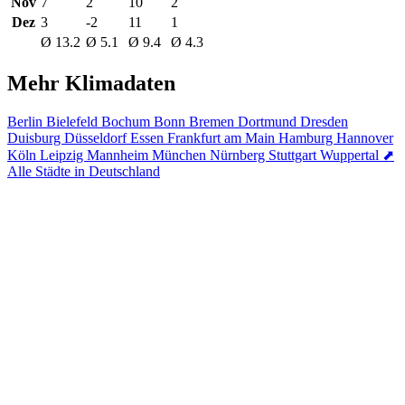
Nov
7
2
10
2
Dez
3
-2
11
1
Ø 13.2
Ø 5.1
Ø 9.4
Ø 4.3
Mehr Klimadaten
Berlin
Bielefeld
Bochum
Bonn
Bremen
Dortmund
Dresden
Duisburg
Düsseldorf
Essen
Frankfurt am Main
Hamburg
Hannover
Köln
Leipzig
Mannheim
München
Nürnberg
Stuttgart
Wuppertal
⬈
Alle Städte in Deutschland