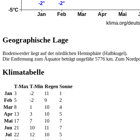
Geographische Lage
Bodenwerder liegt auf der nördlichen Hemisphäre (Halbkugel).
Die Entfernung zum Äquator beträgt ungefähr 5776 km. Zum Nordpo
Klimatabelle
T-Max
T-Min
Regen
Sonne
Jan
3
-2
11
1
Feb
5
-2
9
2
Mar
8
1
10
4
Apr
13
3
10
5
Mai
17
7
10
7
Jun
21
10
11
7
Jul
22
12
10
5