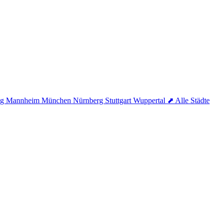
ig
Mannheim
München
Nürnberg
Stuttgart
Wuppertal
⬈ Alle Städte