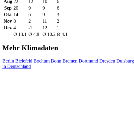
Aug
22
12
10
6
Sep
20
9
9
6
Okt
14
6
9
3
Nov
8
2
11
2
Dez
4
-1
12
1
Ø 13.1
Ø 4.8
Ø 10.2
Ø 4.1
Mehr Klimadaten
Berlin
Bielefeld
Bochum
Bonn
Bremen
Dortmund
Dresden
Duisbur
in Deutschland