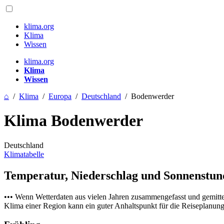
klima.org
Klima
Wissen
klima.org
Klima
Wissen
⌂
/
Klima
/
Europa
/
Deutschland
/
Bodenwerder
Klima Bodenwerder
Deutschland
Klimatabelle
Temperatur, Niederschlag und Sonnenstu
••• Wenn Wetterdaten aus vielen Jahren zusammengefasst und gemitt
Klima einer Region kann ein guter Anhaltspunkt für die Reiseplanung s