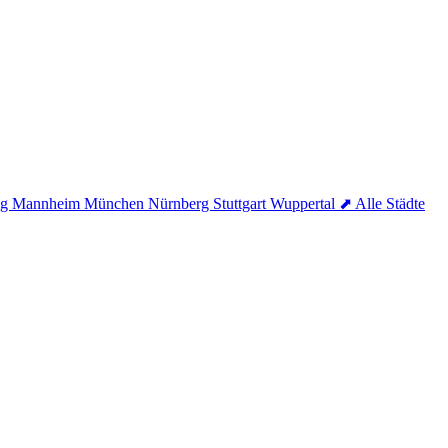
ig
Mannheim
München
Nürnberg
Stuttgart
Wuppertal
⬈ Alle Städte