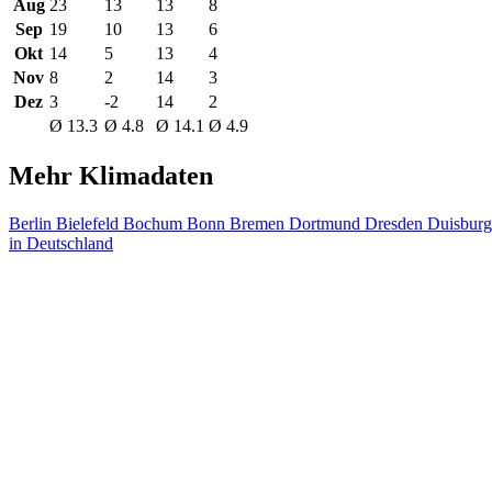
Aug
23
13
13
8
Sep
19
10
13
6
Okt
14
5
13
4
Nov
8
2
14
3
Dez
3
-2
14
2
Ø 13.3
Ø 4.8
Ø 14.1
Ø 4.9
Mehr Klimadaten
Berlin
Bielefeld
Bochum
Bonn
Bremen
Dortmund
Dresden
Duisbur
in Deutschland