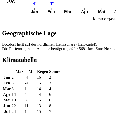
Geographische Lage
Boxdorf liegt auf der nördlichen Hemisphäre (Halbkugel).
Die Entfernung zum Äquator beträgt ungefähr 5681 km. Zum Nordpo
Klimatabelle
T-Max
T-Min
Regen
Sonne
Jan
2
-4
16
2
Feb
3
-4
15
3
Mar
8
1
14
4
Apr
14
4
14
6
Mai
19
8
15
6
Jun
22
11
13
8
Jul
24
14
15
7