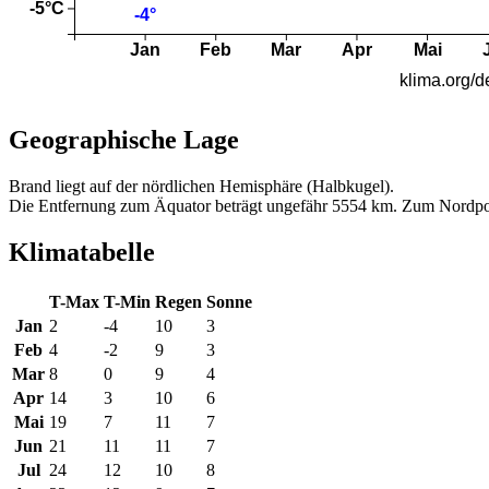
Geographische Lage
Brand liegt auf der nördlichen Hemisphäre (Halbkugel).
Die Entfernung zum Äquator beträgt ungefähr 5554 km. Zum Nordpo
Klimatabelle
T-Max
T-Min
Regen
Sonne
Jan
2
-4
10
3
Feb
4
-2
9
3
Mar
8
0
9
4
Apr
14
3
10
6
Mai
19
7
11
7
Jun
21
11
11
7
Jul
24
12
10
8