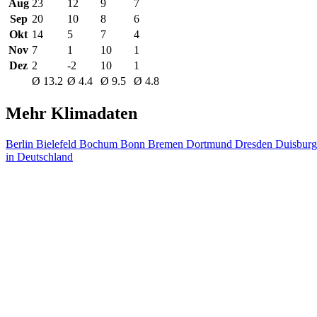
Aug
23
12
9
7
Sep
20
10
8
6
Okt
14
5
7
4
Nov
7
1
10
1
Dez
2
-2
10
1
Ø 13.2
Ø 4.4
Ø 9.5
Ø 4.8
Mehr Klimadaten
Berlin
Bielefeld
Bochum
Bonn
Bremen
Dortmund
Dresden
Duisbur
in Deutschland