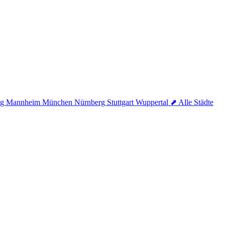
ig
Mannheim
München
Nürnberg
Stuttgart
Wuppertal
⬈ Alle Städte