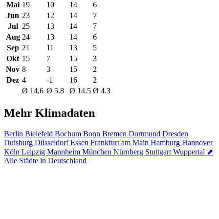
Mai
19
10
14
6
Jun
23
12
14
7
Jul
25
13
14
7
Aug
24
13
14
6
Sep
21
11
13
5
Okt
15
7
15
3
Nov
8
3
15
2
Dez
4
-1
16
2
Ø 14.6
Ø 5.8
Ø 14.5
Ø 4.3
Mehr Klimadaten
Berlin
Bielefeld
Bochum
Bonn
Bremen
Dortmund
Dresden
Duisburg
Düsseldorf
Essen
Frankfurt am Main
Hamburg
Hannover
Köln
Leipzig
Mannheim
München
Nürnberg
Stuttgart
Wuppertal
⬈
Alle Städte in Deutschland