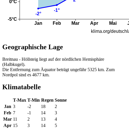
Geographische Lage
Breitnau - Höllsteig liegt auf der nördlichen Hemisphäre
(Halbkugel).
Die Entfernung zum Äquator beträgt ungefähr 5325 km. Zum
Nordpol sind es 4677 km.
Klimatabelle
T-Max
T-Min
Regen
Sonne
Jan
3
-2
18
2
Feb
7
-1
14
3
Mar
11
2
13
4
Apr
15
3
14
5