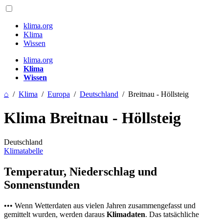
klima.org
Klima
Wissen
klima.org
Klima
Wissen
⌂
/
Klima
/
Europa
/
Deutschland
/
Breitnau - Höllsteig
Klima Breitnau - Höllsteig
Deutschland
Klimatabelle
Temperatur, Niederschlag und
Sonnenstunden
••• Wenn Wetterdaten aus vielen Jahren zusammengefasst und
gemittelt wurden, werden daraus
Klimadaten
. Das tatsächliche