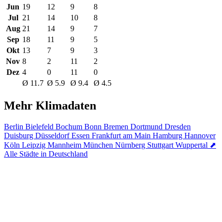
Jun
19
12
9
8
Jul
21
14
10
8
Aug
21
14
9
7
Sep
18
11
9
5
Okt
13
7
9
3
Nov
8
2
11
2
Dez
4
0
11
0
Ø 11.7
Ø 5.9
Ø 9.4
Ø 4.5
Mehr Klimadaten
Berlin
Bielefeld
Bochum
Bonn
Bremen
Dortmund
Dresden
Duisburg
Düsseldorf
Essen
Frankfurt am Main
Hamburg
Hannover
Köln
Leipzig
Mannheim
München
Nürnberg
Stuttgart
Wuppertal
⬈
Alle Städte in Deutschland