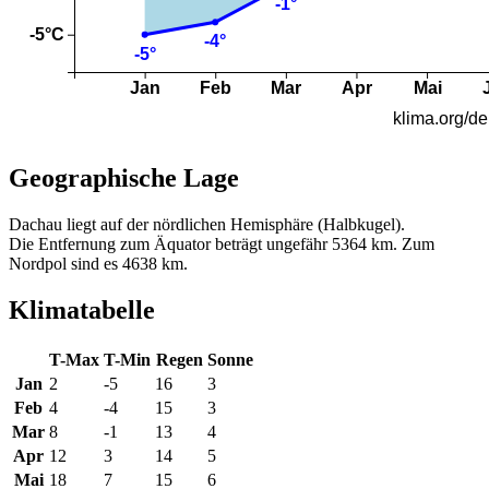
Geographische Lage
Dachau liegt auf der nördlichen Hemisphäre (Halbkugel).
Die Entfernung zum Äquator beträgt ungefähr 5364 km. Zum
Nordpol sind es 4638 km.
Klimatabelle
T-Max
T-Min
Regen
Sonne
Jan
2
-5
16
3
Feb
4
-4
15
3
Mar
8
-1
13
4
Apr
12
3
14
5
Mai
18
7
15
6