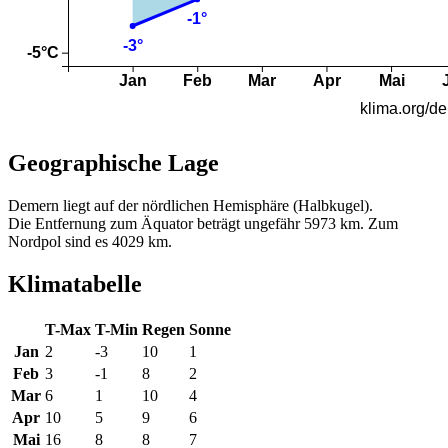
Geographische Lage
Demern liegt auf der nördlichen Hemisphäre (Halbkugel).
Die Entfernung zum Äquator beträgt ungefähr 5973 km. Zum
Nordpol sind es 4029 km.
Klimatabelle
T-Max
T-Min
Regen
Sonne
Jan
2
-3
10
1
Feb
3
-1
8
2
Mar
6
1
10
4
Apr
10
5
9
6
Mai
16
8
8
7