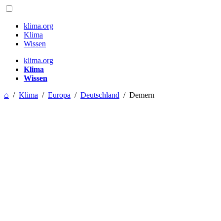
klima.org
Klima
Wissen
klima.org
Klima
Wissen
⌂
/
Klima
/
Europa
/
Deutschland
/
Demern