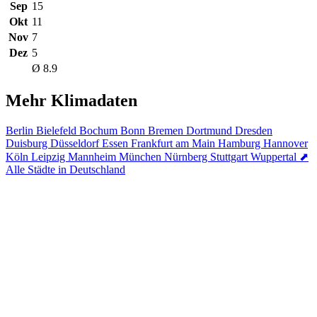
Sep
15
Okt
11
Nov
7
Dez
5
Ø 8.9
Mehr Klimadaten
Berlin
Bielefeld
Bochum
Bonn
Bremen
Dortmund
Dresden
Duisburg
Düsseldorf
Essen
Frankfurt am Main
Hamburg
Hannover
Köln
Leipzig
Mannheim
München
Nürnberg
Stuttgart
Wuppertal
⬈
Alle Städte in Deutschland