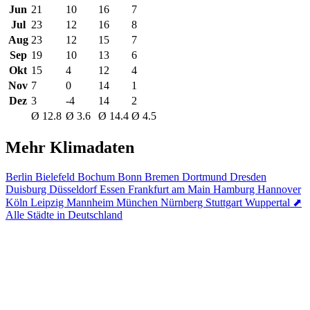
Jun
21
10
16
7
Jul
23
12
16
8
Aug
23
12
15
7
Sep
19
10
13
6
Okt
15
4
12
4
Nov
7
0
14
1
Dez
3
-4
14
2
Ø 12.8
Ø 3.6
Ø 14.4
Ø 4.5
Mehr Klimadaten
Berlin
Bielefeld
Bochum
Bonn
Bremen
Dortmund
Dresden
Duisburg
Düsseldorf
Essen
Frankfurt am Main
Hamburg
Hannover
Köln
Leipzig
Mannheim
München
Nürnberg
Stuttgart
Wuppertal
⬈
Alle Städte in Deutschland