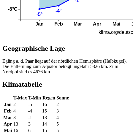
Geographische Lage
Egling a. d. Paar liegt auf der nördlichen Hemisphäre (Halbkugel).
Die Entfernung zum Äquator beträgt ungefähr 5326 km. Zum
Nordpol sind es 4676 km.
Klimatabelle
T-Max
T-Min
Regen
Sonne
Jan
2
-5
16
2
Feb
4
-4
15
3
Mar
8
-1
13
4
Apr
13
3
14
5
Mai
16
6
15
5