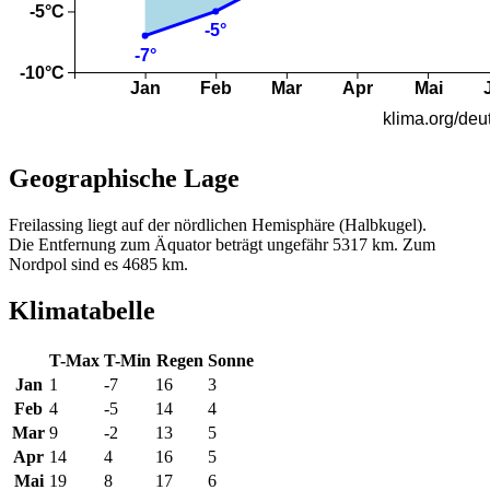
Geographische Lage
Freilassing liegt auf der nördlichen Hemisphäre (Halbkugel).
Die Entfernung zum Äquator beträgt ungefähr 5317 km. Zum
Nordpol sind es 4685 km.
Klimatabelle
T-Max
T-Min
Regen
Sonne
Jan
1
-7
16
3
Feb
4
-5
14
4
Mar
9
-2
13
5
Apr
14
4
16
5
Mai
19
8
17
6