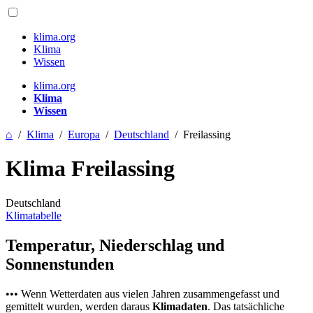
klima.org
Klima
Wissen
klima.org
Klima
Wissen
⌂
/
Klima
/
Europa
/
Deutschland
/
Freilassing
Klima Freilassing
Deutschland
Klimatabelle
Temperatur, Niederschlag und
Sonnenstunden
••• Wenn Wetterdaten aus vielen Jahren zusammengefasst und
gemittelt wurden, werden daraus
Klimadaten
. Das tatsächliche