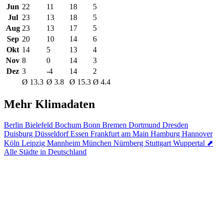
Jun
22
11
18
5
Jul
23
13
18
5
Aug
23
13
17
5
Sep
20
10
14
6
Okt
14
5
13
4
Nov
8
0
14
3
Dez
3
-4
14
2
Ø 13.3
Ø 3.8
Ø 15.3
Ø 4.4
Mehr Klimadaten
Berlin
Bielefeld
Bochum
Bonn
Bremen
Dortmund
Dresden
Duisburg
Düsseldorf
Essen
Frankfurt am Main
Hamburg
Hannover
Köln
Leipzig
Mannheim
München
Nürnberg
Stuttgart
Wuppertal
⬈
Alle Städte in Deutschland