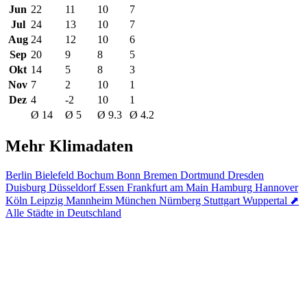
Jun
22
11
10
7
Jul
24
13
10
7
Aug
24
12
10
6
Sep
20
9
8
5
Okt
14
5
8
3
Nov
7
2
10
1
Dez
4
-2
10
1
Ø 14
Ø 5
Ø 9.3
Ø 4.2
Mehr Klimadaten
Berlin
Bielefeld
Bochum
Bonn
Bremen
Dortmund
Dresden
Duisburg
Düsseldorf
Essen
Frankfurt am Main
Hamburg
Hannover
Köln
Leipzig
Mannheim
München
Nürnberg
Stuttgart
Wuppertal
⬈
Alle Städte in Deutschland