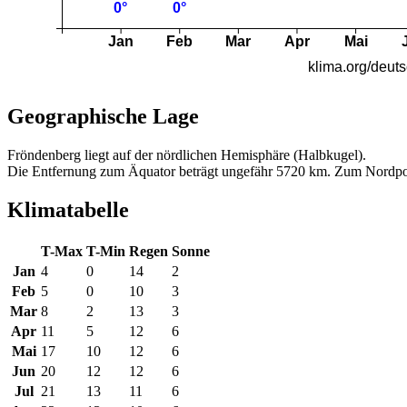
Geographische Lage
Fröndenberg liegt auf der nördlichen Hemisphäre (Halbkugel).
Die Entfernung zum Äquator beträgt ungefähr 5720 km. Zum Nordpo
Klimatabelle
T-Max
T-Min
Regen
Sonne
Jan
4
0
14
2
Feb
5
0
10
3
Mar
8
2
13
3
Apr
11
5
12
6
Mai
17
10
12
6
Jun
20
12
12
6
Jul
21
13
11
6