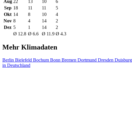
Aug
22
13
10
6
Sep
18
11
11
5
Okt
14
8
10
4
Nov
8
4
14
2
Dez
5
1
14
2
Ø 12.8
Ø 6.6
Ø 11.9
Ø 4.3
Mehr Klimadaten
Berlin
Bielefeld
Bochum
Bonn
Bremen
Dortmund
Dresden
Duisbur
in Deutschland