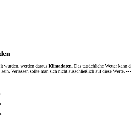
nden
elt wurden, werden daraus
Klimadaten
. Das tatsächliche Wetter kann
ein. Verlassen sollte man sich nicht ausschließlich auf diese Werte. ••
n.
n.
n.