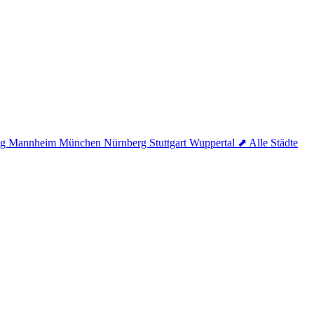
ig
Mannheim
München
Nürnberg
Stuttgart
Wuppertal
⬈ Alle Städte