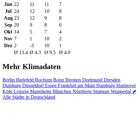
Jun
22
11
11
7
Jul
24
12
10
8
Aug
23
12
9
8
Sep
20
9
8
6
Okt
14
5
7
4
Nov
7
1
10
2
Dez
2
-3
10
1
Ø 13.4
Ø 4.3
Ø 9.5
Ø 4.9
Mehr Klimadaten
Berlin
Bielefeld
Bochum
Bonn
Bremen
Dortmund
Dresden
Duisburg
Düsseldorf
Essen
Frankfurt am Main
Hamburg
Hannover
Köln
Leipzig
Mannheim
München
Nürnberg
Stuttgart
Wuppertal
⬈
Alle Städte in Deutschland