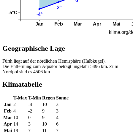
Geographische Lage
Fürth liegt auf der nördlichen Hemisphäre (Halbkugel).
Die Entfernung zum Äquator beträgt ungefähr 5496 km. Zum
Nordpol sind es 4506 km.
Klimatabelle
T-Max
T-Min
Regen
Sonne
Jan
2
-4
10
3
Feb
4
-2
9
3
Mar
10
0
9
4
Apr
14
3
10
6
Mai
19
7
11
7