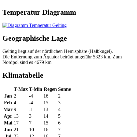
Temperatur Diagramm
Geographische Lage
Gelting liegt auf der nördlichen Hemisphäre (Halbkugel).
Die Entfernung zum Äquator beträgt ungefähr 5323 km. Zum
Nordpol sind es 4679 km.
Klimatabelle
T-Max
T-Min
Regen
Sonne
Jan
2
-4
16
2
Feb
4
-4
15
3
Mar
9
-1
13
4
Apr
13
3
14
5
Mai
17
7
15
6
Jun
21
10
16
7
Jul
23
12
16
7