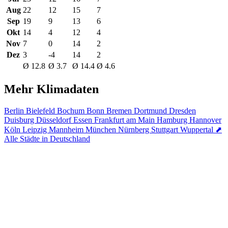
Aug
22
12
15
7
Sep
19
9
13
6
Okt
14
4
12
4
Nov
7
0
14
2
Dez
3
-4
14
2
Ø 12.8
Ø 3.7
Ø 14.4
Ø 4.6
Mehr Klimadaten
Berlin
Bielefeld
Bochum
Bonn
Bremen
Dortmund
Dresden
Duisburg
Düsseldorf
Essen
Frankfurt am Main
Hamburg
Hannover
Köln
Leipzig
Mannheim
München
Nürnberg
Stuttgart
Wuppertal
⬈
Alle Städte in Deutschland