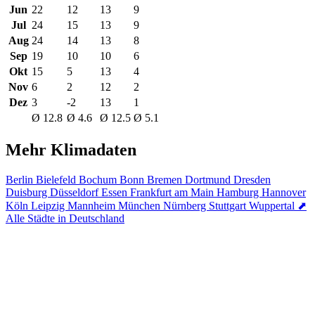
Jun
22
12
13
9
Jul
24
15
13
9
Aug
24
14
13
8
Sep
19
10
10
6
Okt
15
5
13
4
Nov
6
2
12
2
Dez
3
-2
13
1
Ø 12.8
Ø 4.6
Ø 12.5
Ø 5.1
Mehr Klimadaten
Berlin
Bielefeld
Bochum
Bonn
Bremen
Dortmund
Dresden
Duisburg
Düsseldorf
Essen
Frankfurt am Main
Hamburg
Hannover
Köln
Leipzig
Mannheim
München
Nürnberg
Stuttgart
Wuppertal
⬈
Alle Städte in Deutschland