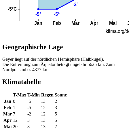
Geographische Lage
Geyer liegt auf der nördlichen Hemisphäre (Halbkugel).
Die Entfernung zum Äquator beträgt ungefähr 5625 km. Zum
Nordpol sind es 4377 km.
Klimatabelle
T-Max
T-Min
Regen
Sonne
Jan
0
-5
13
2
Feb
1
-5
12
3
Mar
7
-2
12
5
Apr
12
3
13
5
Mai
20
8
13
7