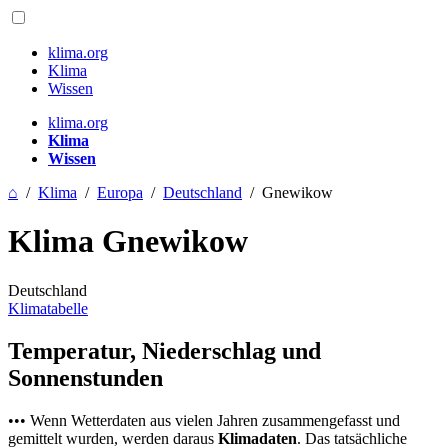
klima.org
Klima
Wissen
klima.org
Klima
Wissen
⌂
/
Klima
/
Europa
/
Deutschland
/
Gnewikow
Klima Gnewikow
Deutschland
Klimatabelle
Temperatur, Niederschlag und
Sonnenstunden
••• Wenn Wetterdaten aus vielen Jahren zusammengefasst und
gemittelt wurden, werden daraus
Klimadaten
. Das tatsächliche