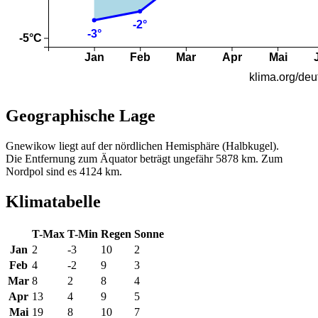
Geographische Lage
Gnewikow liegt auf der nördlichen Hemisphäre (Halbkugel).
Die Entfernung zum Äquator beträgt ungefähr 5878 km. Zum
Nordpol sind es 4124 km.
Klimatabelle
T-Max
T-Min
Regen
Sonne
Jan
2
-3
10
2
Feb
4
-2
9
3
Mar
8
2
8
4
Apr
13
4
9
5
Mai
19
8
10
7