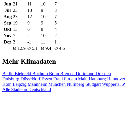
Jun
21
11
10
7
Jul
23
13
9
8
Aug
23
12
10
7
Sep
19
9
9
5
Okt
13
6
8
4
Nov
7
2
10
2
Dez
3
-1
11
1
Ø 12.9
Ø 5.1
Ø 9.4
Ø 4.6
Mehr Klimadaten
Berlin
Bielefeld
Bochum
Bonn
Bremen
Dortmund
Dresden
Duisburg
Düsseldorf
Essen
Frankfurt am Main
Hamburg
Hannover
Köln
Leipzig
Mannheim
München
Nürnberg
Stuttgart
Wuppertal
⬈
Alle Städte in Deutschland