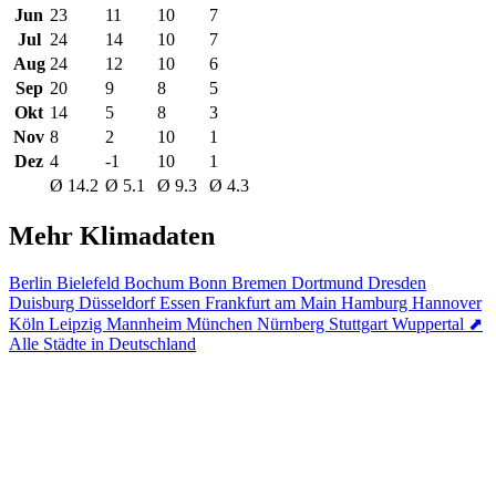
Jun
23
11
10
7
Jul
24
14
10
7
Aug
24
12
10
6
Sep
20
9
8
5
Okt
14
5
8
3
Nov
8
2
10
1
Dez
4
-1
10
1
Ø 14.2
Ø 5.1
Ø 9.3
Ø 4.3
Mehr Klimadaten
Berlin
Bielefeld
Bochum
Bonn
Bremen
Dortmund
Dresden
Duisburg
Düsseldorf
Essen
Frankfurt am Main
Hamburg
Hannover
Köln
Leipzig
Mannheim
München
Nürnberg
Stuttgart
Wuppertal
⬈
Alle Städte in Deutschland