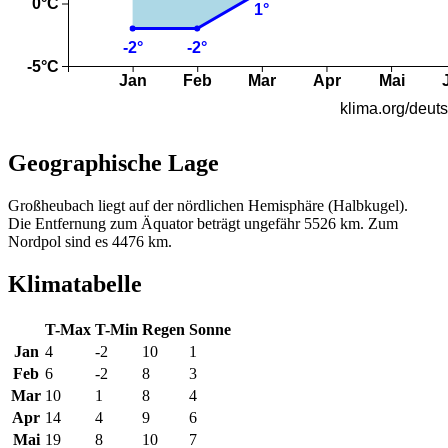
Geographische Lage
Großheubach liegt auf der nördlichen Hemisphäre (Halbkugel).
Die Entfernung zum Äquator beträgt ungefähr 5526 km. Zum
Nordpol sind es 4476 km.
Klimatabelle
T-Max
T-Min
Regen
Sonne
Jan
4
-2
10
1
Feb
6
-2
8
3
Mar
10
1
8
4
Apr
14
4
9
6
Mai
19
8
10
7