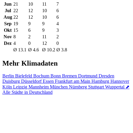
Jun
21
10
11
7
Jul
22
12
10
6
Aug
22
12
10
6
Sep
19
9
9
4
Okt
15
6
9
3
Nov
8
2
11
2
Dez
4
0
12
0
Ø 13.1
Ø 4.6
Ø 10.2
Ø 3.8
Mehr Klimadaten
Berlin
Bielefeld
Bochum
Bonn
Bremen
Dortmund
Dresden
Duisburg
Düsseldorf
Essen
Frankfurt am Main
Hamburg
Hannover
Köln
Leipzig
Mannheim
München
Nürnberg
Stuttgart
Wuppertal
⬈
Alle Städte in Deutschland