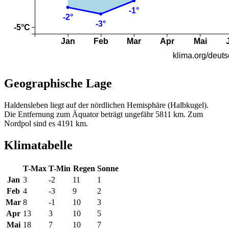
Geographische Lage
Haldensleben liegt auf der nördlichen Hemisphäre (Halbkugel).
Die Entfernung zum Äquator beträgt ungefähr 5811 km. Zum
Nordpol sind es 4191 km.
Klimatabelle
T-Max
T-Min
Regen
Sonne
Jan
3
-2
11
1
Feb
4
-3
9
2
Mar
8
-1
10
3
Apr
13
3
10
5
Mai
18
7
10
7