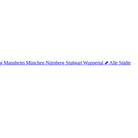
ig
Mannheim
München
Nürnberg
Stuttgart
Wuppertal
⬈ Alle Städte