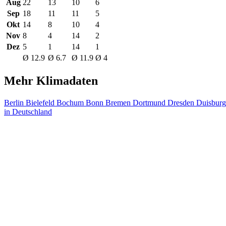
Aug
22
13
10
6
Sep
18
11
11
5
Okt
14
8
10
4
Nov
8
4
14
2
Dez
5
1
14
1
Ø 12.9
Ø 6.7
Ø 11.9
Ø 4
Mehr Klimadaten
Berlin
Bielefeld
Bochum
Bonn
Bremen
Dortmund
Dresden
Duisbur
in Deutschland