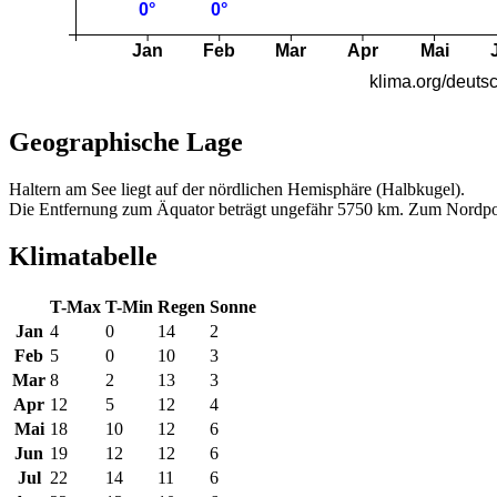
Geographische Lage
Haltern am See liegt auf der nördlichen Hemisphäre (Halbkugel).
Die Entfernung zum Äquator beträgt ungefähr 5750 km. Zum Nordpo
Klimatabelle
T-Max
T-Min
Regen
Sonne
Jan
4
0
14
2
Feb
5
0
10
3
Mar
8
2
13
3
Apr
12
5
12
4
Mai
18
10
12
6
Jun
19
12
12
6
Jul
22
14
11
6