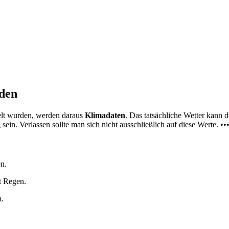
nden
elt wurden, werden daraus
Klimadaten
. Das tatsächliche Wetter kann
ein. Verlassen sollte man sich nicht ausschließlich auf diese Werte. ••
n.
t Regen.
n.