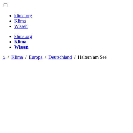
klima.org
Klima
Wissen
klima.org
Klima
Wissen
⌂
/
Klima
/
Europa
/
Deutschland
/
Haltern am See