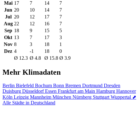
Mai
17
7
14
7
Jun
20
10
14
7
Jul
20
12
17
7
Aug
22
12
16
7
Sep
18
9
15
5
Okt
13
7
17
3
Nov
8
3
18
1
Dez
4
-1
18
0
Ø 12.3
Ø 4.8
Ø 15.8
Ø 3.9
Mehr Klimadaten
Berlin
Bielefeld
Bochum
Bonn
Bremen
Dortmund
Dresden
Duisburg
Düsseldorf
Essen
Frankfurt am Main
Hamburg
Hannover
Köln
Leipzig
Mannheim
München
Nürnberg
Stuttgart
Wuppertal
⬈
Alle Städte in Deutschland