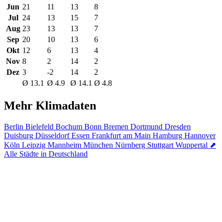
Jun
21
11
13
8
Jul
24
13
15
7
Aug
23
13
13
7
Sep
20
10
13
6
Okt
12
6
13
4
Nov
8
2
14
2
Dez
3
-2
14
2
Ø 13.1
Ø 4.9
Ø 14.1
Ø 4.8
Mehr Klimadaten
Berlin
Bielefeld
Bochum
Bonn
Bremen
Dortmund
Dresden
Duisburg
Düsseldorf
Essen
Frankfurt am Main
Hamburg
Hannover
Köln
Leipzig
Mannheim
München
Nürnberg
Stuttgart
Wuppertal
⬈
Alle Städte in Deutschland