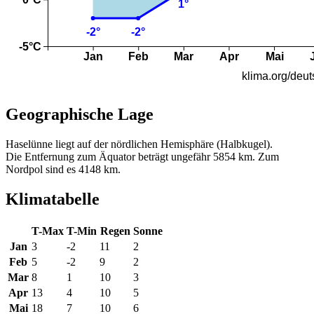
Geographische Lage
Haselünne liegt auf der nördlichen Hemisphäre (Halbkugel).
Die Entfernung zum Äquator beträgt ungefähr 5854 km. Zum
Nordpol sind es 4148 km.
Klimatabelle
T-Max
T-Min
Regen
Sonne
Jan
3
-2
11
2
Feb
5
-2
9
2
Mar
8
1
10
3
Apr
13
4
10
5
Mai
18
7
10
6