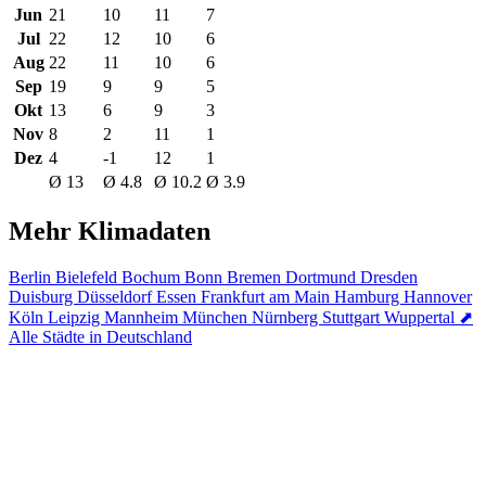
Jun
21
10
11
7
Jul
22
12
10
6
Aug
22
11
10
6
Sep
19
9
9
5
Okt
13
6
9
3
Nov
8
2
11
1
Dez
4
-1
12
1
Ø 13
Ø 4.8
Ø 10.2
Ø 3.9
Mehr Klimadaten
Berlin
Bielefeld
Bochum
Bonn
Bremen
Dortmund
Dresden
Duisburg
Düsseldorf
Essen
Frankfurt am Main
Hamburg
Hannover
Köln
Leipzig
Mannheim
München
Nürnberg
Stuttgart
Wuppertal
⬈
Alle Städte in Deutschland