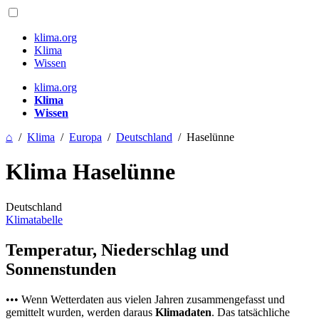
klima.org
Klima
Wissen
klima.org
Klima
Wissen
⌂
/
Klima
/
Europa
/
Deutschland
/
Haselünne
Klima Haselünne
Deutschland
Klimatabelle
Temperatur, Niederschlag und
Sonnenstunden
••• Wenn Wetterdaten aus vielen Jahren zusammengefasst und
gemittelt wurden, werden daraus
Klimadaten
. Das tatsächliche