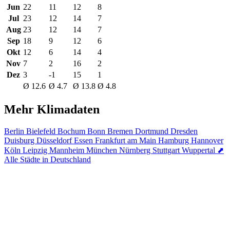
Jun
22
11
12
8
Jul
23
12
14
7
Aug
23
12
14
7
Sep
18
9
12
6
Okt
12
6
14
4
Nov
7
2
16
2
Dez
3
-1
15
1
Ø 12.6
Ø 4.7
Ø 13.8
Ø 4.8
Mehr Klimadaten
Berlin
Bielefeld
Bochum
Bonn
Bremen
Dortmund
Dresden
Duisburg
Düsseldorf
Essen
Frankfurt am Main
Hamburg
Hannover
Köln
Leipzig
Mannheim
München
Nürnberg
Stuttgart
Wuppertal
⬈
Alle Städte in Deutschland