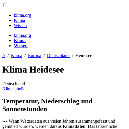
klima.org
Klima
Wissen
klima.org
Klima
Wissen
⌂
/
Klima
/
Europa
/
Deutschland
/
Heidesee
Klima Heidesee
Deutschland
Klimatabelle
Temperatur, Niederschlag und
Sonnenstunden
••• Wenn Wetterdaten aus vielen Jahren zusammengefasst und
gemittelt wurden, werden daraus
Klimadaten
. Das tatsächliche