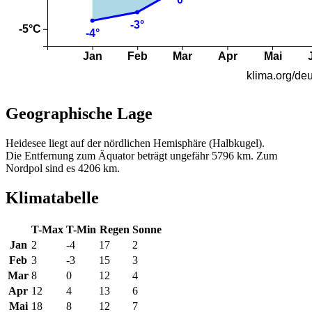
Geographische Lage
Heidesee liegt auf der nördlichen Hemisphäre (Halbkugel).
Die Entfernung zum Äquator beträgt ungefähr 5796 km. Zum
Nordpol sind es 4206 km.
Klimatabelle
T-Max
T-Min
Regen
Sonne
Jan
2
-4
17
2
Feb
3
-3
15
3
Mar
8
0
12
4
Apr
12
4
13
6
Mai
18
8
12
7