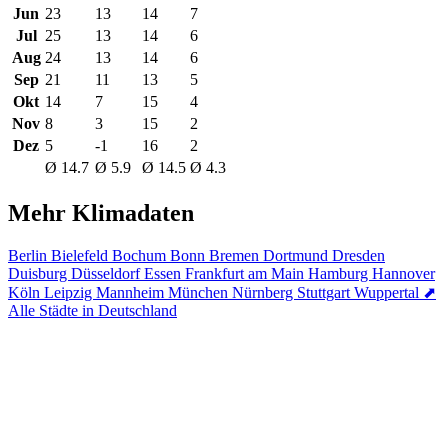
Jun
23
13
14
7
Jul
25
13
14
6
Aug
24
13
14
6
Sep
21
11
13
5
Okt
14
7
15
4
Nov
8
3
15
2
Dez
5
-1
16
2
Ø 14.7
Ø 5.9
Ø 14.5
Ø 4.3
Mehr Klimadaten
Berlin
Bielefeld
Bochum
Bonn
Bremen
Dortmund
Dresden
Duisburg
Düsseldorf
Essen
Frankfurt am Main
Hamburg
Hannover
Köln
Leipzig
Mannheim
München
Nürnberg
Stuttgart
Wuppertal
⬈
Alle Städte in Deutschland