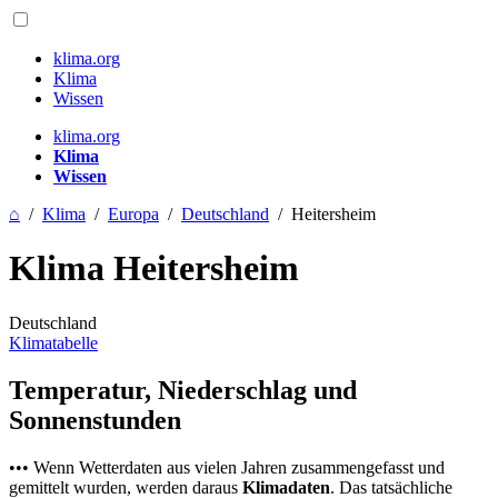
klima.org
Klima
Wissen
klima.org
Klima
Wissen
⌂
/
Klima
/
Europa
/
Deutschland
/
Heitersheim
Klima Heitersheim
Deutschland
Klimatabelle
Temperatur, Niederschlag und
Sonnenstunden
••• Wenn Wetterdaten aus vielen Jahren zusammengefasst und
gemittelt wurden, werden daraus
Klimadaten
. Das tatsächliche