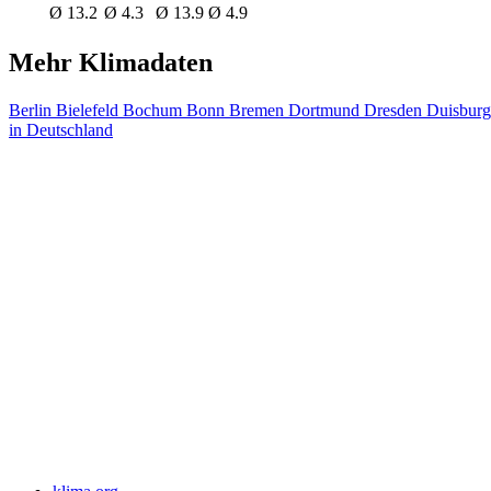
Ø 13.2
Ø 4.3
Ø 13.9
Ø 4.9
Mehr Klimadaten
Berlin
Bielefeld
Bochum
Bonn
Bremen
Dortmund
Dresden
Duisbur
in Deutschland