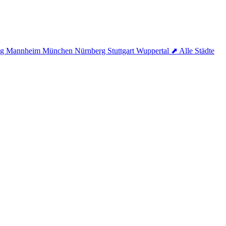
ig
Mannheim
München
Nürnberg
Stuttgart
Wuppertal
⬈ Alle Städte