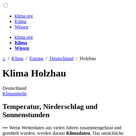
klima.org
Klima
Wissen
klima.org
Klima
Wissen
⌂
/
Klima
/
Europa
/
Deutschland
/
Holzhau
Klima Holzhau
Deutschland
Klimatabelle
Temperatur, Niederschlag und
Sonnenstunden
••• Wenn Wetterdaten aus vielen Jahren zusammengefasst und
gemittelt wurden, werden daraus
Klimadaten
. Das tatsächliche