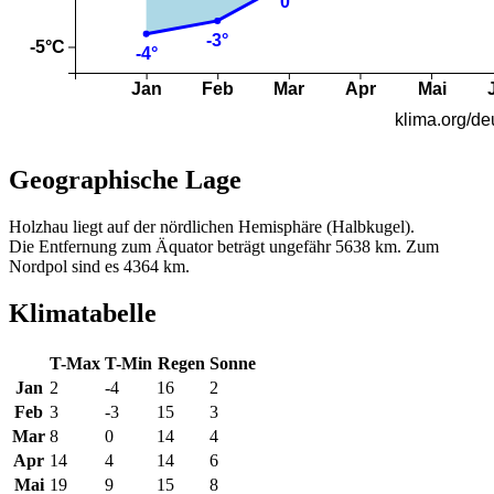
Geographische Lage
Holzhau liegt auf der nördlichen Hemisphäre (Halbkugel).
Die Entfernung zum Äquator beträgt ungefähr 5638 km. Zum
Nordpol sind es 4364 km.
Klimatabelle
T-Max
T-Min
Regen
Sonne
Jan
2
-4
16
2
Feb
3
-3
15
3
Mar
8
0
14
4
Apr
14
4
14
6
Mai
19
9
15
8