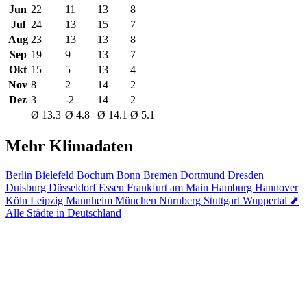
Jun
22
11
13
8
Jul
24
13
15
7
Aug
23
13
13
8
Sep
19
9
13
7
Okt
15
5
13
4
Nov
8
2
14
2
Dez
3
-2
14
2
Ø 13.3
Ø 4.8
Ø 14.1
Ø 5.1
Mehr Klimadaten
Berlin
Bielefeld
Bochum
Bonn
Bremen
Dortmund
Dresden
Duisburg
Düsseldorf
Essen
Frankfurt am Main
Hamburg
Hannover
Köln
Leipzig
Mannheim
München
Nürnberg
Stuttgart
Wuppertal
⬈
Alle Städte in Deutschland