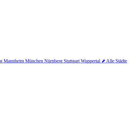
ig
Mannheim
München
Nürnberg
Stuttgart
Wuppertal
⬈ Alle Städte