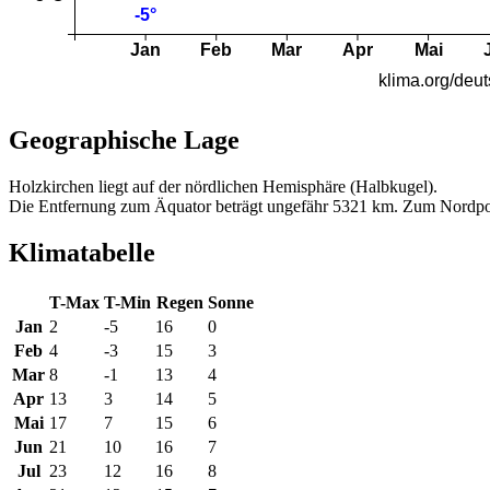
Geographische Lage
Holzkirchen liegt auf der nördlichen Hemisphäre (Halbkugel).
Die Entfernung zum Äquator beträgt ungefähr 5321 km. Zum Nordpo
Klimatabelle
T-Max
T-Min
Regen
Sonne
Jan
2
-5
16
0
Feb
4
-3
15
3
Mar
8
-1
13
4
Apr
13
3
14
5
Mai
17
7
15
6
Jun
21
10
16
7
Jul
23
12
16
8