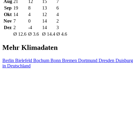
Aug
21
12
15
7
Sep
19
8
13
6
Okt
14
4
12
4
Nov
7
0
14
2
Dez
2
-4
14
3
Ø 12.6
Ø 3.6
Ø 14.4
Ø 4.6
Mehr Klimadaten
Berlin
Bielefeld
Bochum
Bonn
Bremen
Dortmund
Dresden
Duisbur
in Deutschland