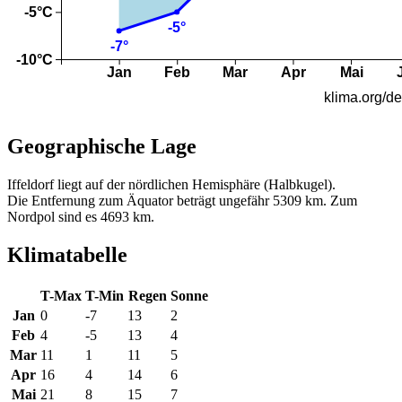
Geographische Lage
Iffeldorf liegt auf der nördlichen Hemisphäre (Halbkugel).
Die Entfernung zum Äquator beträgt ungefähr 5309 km. Zum
Nordpol sind es 4693 km.
Klimatabelle
T-Max
T-Min
Regen
Sonne
Jan
0
-7
13
2
Feb
4
-5
13
4
Mar
11
1
11
5
Apr
16
4
14
6
Mai
21
8
15
7