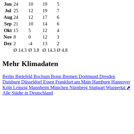
Jun
24
10
19
5
Jul
25
12
19
7
Aug
24
12
17
6
Sep
21
10
14
6
Okt
15
5
12
4
Nov
8
0
12
3
Dez
2
-4
13
2
Ø 14.3
Ø 3.8
Ø 14.3
Ø 4.8
Mehr Klimadaten
Berlin
Bielefeld
Bochum
Bonn
Bremen
Dortmund
Dresden
Duisburg
Düsseldorf
Essen
Frankfurt am Main
Hamburg
Hannover
Köln
Leipzig
Mannheim
München
Nürnberg
Stuttgart
Wuppertal
⬈
Alle Städte in Deutschland