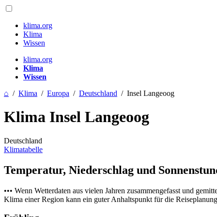
klima.org
Klima
Wissen
klima.org
Klima
Wissen
⌂
/
Klima
/
Europa
/
Deutschland
/
Insel Langeoog
Klima Insel Langeoog
Deutschland
Klimatabelle
Temperatur, Niederschlag und Sonnenstu
••• Wenn Wetterdaten aus vielen Jahren zusammengefasst und gemitt
Klima einer Region kann ein guter Anhaltspunkt für die Reiseplanung s