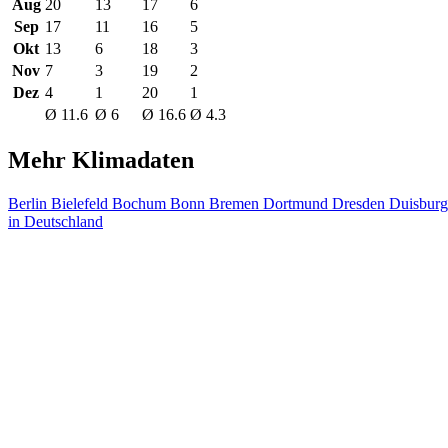
Aug
20
13
17
6
Sep
17
11
16
5
Okt
13
6
18
3
Nov
7
3
19
2
Dez
4
1
20
1
Ø 11.6
Ø 6
Ø 16.6
Ø 4.3
Mehr Klimadaten
Berlin
Bielefeld
Bochum
Bonn
Bremen
Dortmund
Dresden
Duisbur
in Deutschland