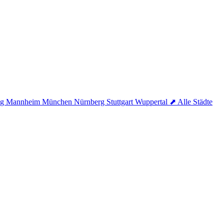
ig
Mannheim
München
Nürnberg
Stuttgart
Wuppertal
⬈ Alle Städte