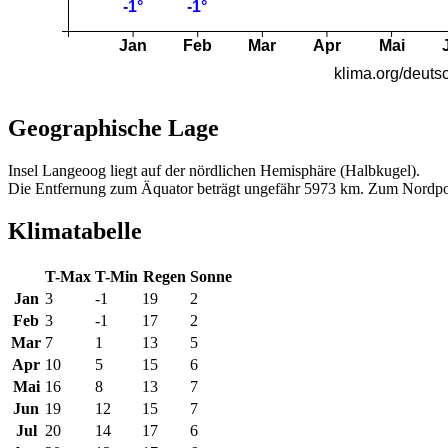
Geographische Lage
Insel Langeoog liegt auf der nördlichen Hemisphäre (Halbkugel).
Die Entfernung zum Äquator beträgt ungefähr 5973 km. Zum Nordpo
Klimatabelle
T-Max
T-Min
Regen
Sonne
Jan
3
-1
19
2
Feb
3
-1
17
2
Mar
7
1
13
5
Apr
10
5
15
6
Mai
16
8
13
7
Jun
19
12
15
7
Jul
20
14
17
6