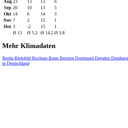
Aug
23
13
13
6
Sep
20
10
13
5
Okt
14
6
14
3
Nov
7
2
15
1
Dez
3
-2
15
1
Ø 13
Ø 5.2
Ø 14.2
Ø 3.8
Mehr Klimadaten
Berlin
Bielefeld
Bochum
Bonn
Bremen
Dortmund
Dresden
Duisbur
in Deutschland