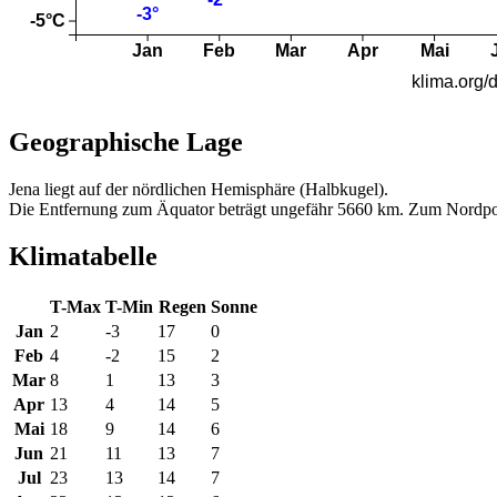
Geographische Lage
Jena liegt auf der nördlichen Hemisphäre (Halbkugel).
Die Entfernung zum Äquator beträgt ungefähr 5660 km. Zum Nordpo
Klimatabelle
T-Max
T-Min
Regen
Sonne
Jan
2
-3
17
0
Feb
4
-2
15
2
Mar
8
1
13
3
Apr
13
4
14
5
Mai
18
9
14
6
Jun
21
11
13
7
Jul
23
13
14
7