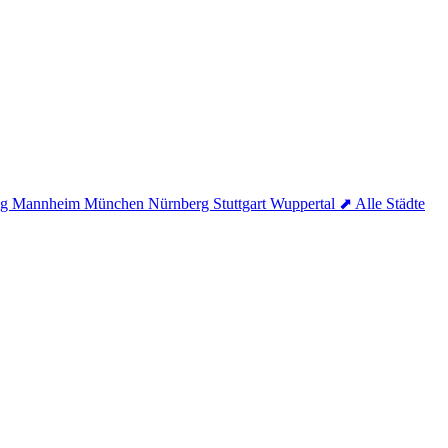
ig
Mannheim
München
Nürnberg
Stuttgart
Wuppertal
⬈ Alle Städte