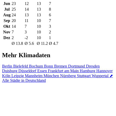
Jun
23
12
13
7
Jul
25
14
13
8
Aug
24
13
13
6
Sep
20
11
10
7
Okt
14
7
10
3
Nov
7
3
10
2
Dez
2
-2
10
1
Ø 13.8
Ø 5.6
Ø 11.2
Ø 4.7
Mehr Klimadaten
Berlin
Bielefeld
Bochum
Bonn
Bremen
Dortmund
Dresden
Duisburg
Düsseldorf
Essen
Frankfurt am Main
Hamburg
Hannover
Köln
Leipzig
Mannheim
München
Nürnberg
Stuttgart
Wuppertal
⬈
Alle Städte in Deutschland