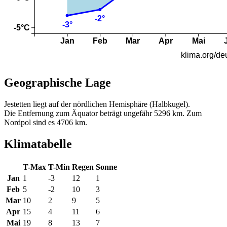
Geographische Lage
Jestetten liegt auf der nördlichen Hemisphäre (Halbkugel).
Die Entfernung zum Äquator beträgt ungefähr 5296 km. Zum
Nordpol sind es 4706 km.
Klimatabelle
T-Max
T-Min
Regen
Sonne
Jan
1
-3
12
1
Feb
5
-2
10
3
Mar
10
2
9
5
Apr
15
4
11
6
Mai
19
8
13
7