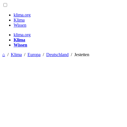
klima.org
Klima
Wissen
klima.org
Klima
Wissen
⌂
/
Klima
/
Europa
/
Deutschland
/
Jestetten