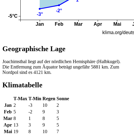
Geographische Lage
Joachimsthal liegt auf der nördlichen Hemisphäre (Halbkugel).
Die Entfernung zum Äquator beträgt ungefähr 5881 km. Zum
Nordpol sind es 4121 km.
Klimatabelle
T-Max
T-Min
Regen
Sonne
Jan
2
-3
10
2
Feb
5
-2
9
3
Mar
8
1
8
5
Apr
13
3
9
5
Mai
19
8
10
7