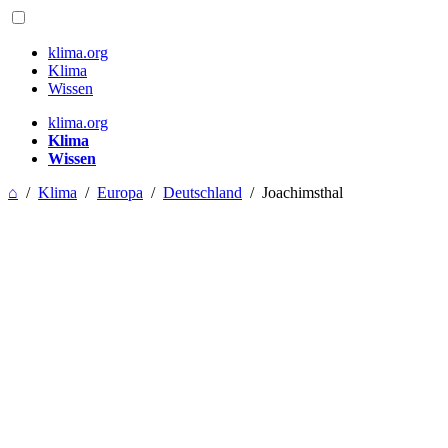
klima.org
Klima
Wissen
klima.org
Klima
Wissen
⌂
/
Klima
/
Europa
/
Deutschland
/
Joachimsthal