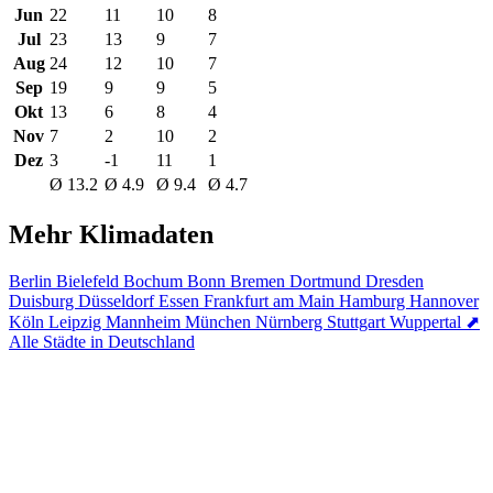
Jun
22
11
10
8
Jul
23
13
9
7
Aug
24
12
10
7
Sep
19
9
9
5
Okt
13
6
8
4
Nov
7
2
10
2
Dez
3
-1
11
1
Ø 13.2
Ø 4.9
Ø 9.4
Ø 4.7
Mehr Klimadaten
Berlin
Bielefeld
Bochum
Bonn
Bremen
Dortmund
Dresden
Duisburg
Düsseldorf
Essen
Frankfurt am Main
Hamburg
Hannover
Köln
Leipzig
Mannheim
München
Nürnberg
Stuttgart
Wuppertal
⬈
Alle Städte in Deutschland