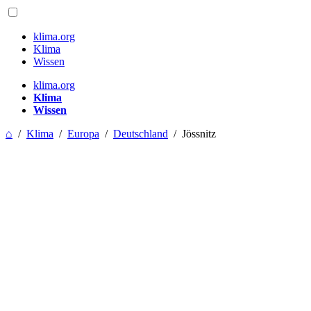
klima.org
Klima
Wissen
klima.org
Klima
Wissen
⌂
/
Klima
/
Europa
/
Deutschland
/
Jössnitz