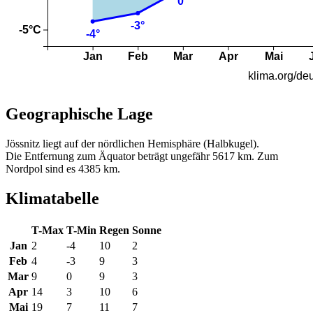
Geographische Lage
Jössnitz liegt auf der nördlichen Hemisphäre (Halbkugel).
Die Entfernung zum Äquator beträgt ungefähr 5617 km. Zum
Nordpol sind es 4385 km.
Klimatabelle
T-Max
T-Min
Regen
Sonne
Jan
2
-4
10
2
Feb
4
-3
9
3
Mar
9
0
9
3
Apr
14
3
10
6
Mai
19
7
11
7