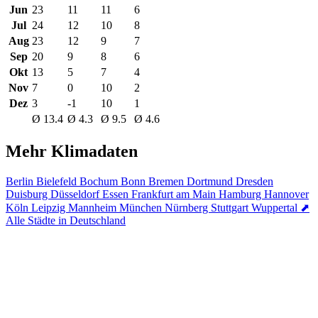
Jun
23
11
11
6
Jul
24
12
10
8
Aug
23
12
9
7
Sep
20
9
8
6
Okt
13
5
7
4
Nov
7
0
10
2
Dez
3
-1
10
1
Ø 13.4
Ø 4.3
Ø 9.5
Ø 4.6
Mehr Klimadaten
Berlin
Bielefeld
Bochum
Bonn
Bremen
Dortmund
Dresden
Duisburg
Düsseldorf
Essen
Frankfurt am Main
Hamburg
Hannover
Köln
Leipzig
Mannheim
München
Nürnberg
Stuttgart
Wuppertal
⬈
Alle Städte in Deutschland