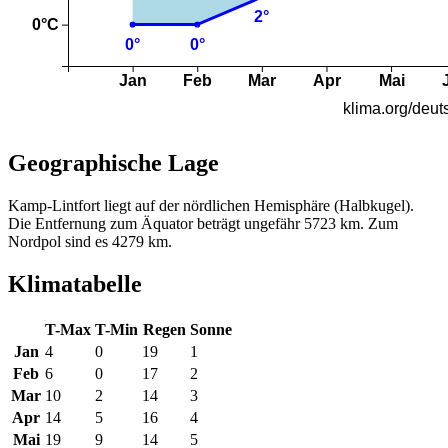
Geographische Lage
Kamp-Lintfort liegt auf der nördlichen Hemisphäre (Halbkugel).
Die Entfernung zum Äquator beträgt ungefähr 5723 km. Zum
Nordpol sind es 4279 km.
Klimatabelle
T-Max
T-Min
Regen
Sonne
Jan
4
0
19
1
Feb
6
0
17
2
Mar
10
2
14
3
Apr
14
5
16
4
Mai
19
9
14
5