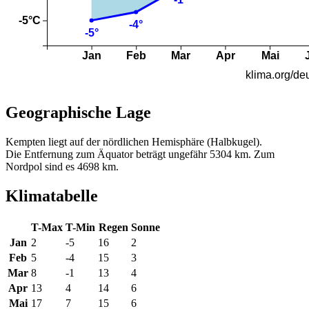
Geographische Lage
Kempten liegt auf der nördlichen Hemisphäre (Halbkugel).
Die Entfernung zum Äquator beträgt ungefähr 5304 km. Zum
Nordpol sind es 4698 km.
Klimatabelle
T-Max
T-Min
Regen
Sonne
Jan
2
-5
16
2
Feb
5
-4
15
3
Mar
8
-1
13
4
Apr
13
4
14
6
Mai
17
7
15
6