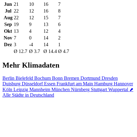
Jun
21
10
16
7
Jul
22
12
16
8
Aug
22
12
15
7
Sep
19
9
13
6
Okt
13
4
12
4
Nov
7
0
14
2
Dez
3
-4
14
1
Ø 12.7
Ø 3.7
Ø 14.4
Ø 4.7
Mehr Klimadaten
Berlin
Bielefeld
Bochum
Bonn
Bremen
Dortmund
Dresden
Duisburg
Düsseldorf
Essen
Frankfurt am Main
Hamburg
Hannover
Köln
Leipzig
Mannheim
München
Nürnberg
Stuttgart
Wuppertal
⬈
Alle Städte in Deutschland