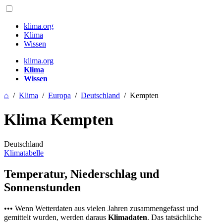
klima.org
Klima
Wissen
klima.org
Klima
Wissen
⌂
/
Klima
/
Europa
/
Deutschland
/
Kempten
Klima Kempten
Deutschland
Klimatabelle
Temperatur, Niederschlag und
Sonnenstunden
••• Wenn Wetterdaten aus vielen Jahren zusammengefasst und
gemittelt wurden, werden daraus
Klimadaten
. Das tatsächliche