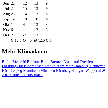
Jun
22
12
13
9
Jul
24
15
13
9
Aug
23
14
13
8
Sep
19
10
10
6
Okt
14
4
13
4
Nov
6
1
12
3
Dez
2
-2
13
1
Ø 12.5
Ø 4.6
Ø 12.5
Ø 5.4
Mehr Klimadaten
Berlin
Bielefeld
Bochum
Bonn
Bremen
Dortmund
Dresden
Duisburg
Düsseldorf
Essen
Frankfurt am Main
Hamburg
Hannover
Köln
Leipzig
Mannheim
München
Nürnberg
Stuttgart
Wuppertal
⬈
Alle Städte in Deutschland