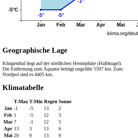
Geographische Lage
Klingenthal liegt auf der nördlichen Hemisphäre (Halbkugel).
Die Entfernung zum Äquator beträgt ungefähr 5597 km. Zum
Nordpol sind es 4405 km.
Klimatabelle
T-Max
T-Min
Regen
Sonne
Jan
-1
-5
13
2
Feb
1
-5
12
3
Mar
7
-1
12
5
Apr
13
3
13
6
Mai
20
9
13
9