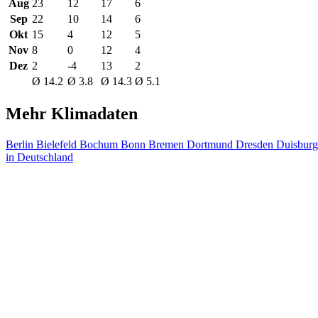
Aug
23
12
17
6
Sep
22
10
14
6
Okt
15
4
12
5
Nov
8
0
12
4
Dez
2
-4
13
2
Ø 14.2
Ø 3.8
Ø 14.3
Ø 5.1
Mehr Klimadaten
Berlin
Bielefeld
Bochum
Bonn
Bremen
Dortmund
Dresden
Duisbur
in Deutschland