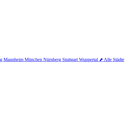
ig
Mannheim
München
Nürnberg
Stuttgart
Wuppertal
⬈ Alle Städte