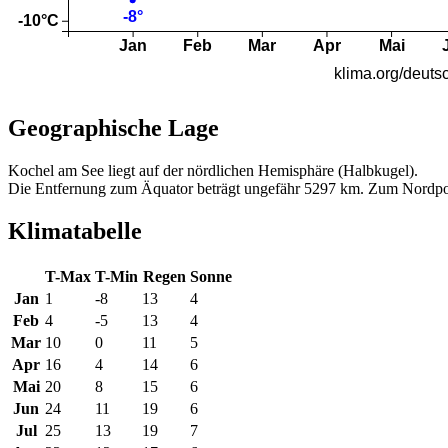
Geographische Lage
Kochel am See liegt auf der nördlichen Hemisphäre (Halbkugel).
Die Entfernung zum Äquator beträgt ungefähr 5297 km. Zum Nordpo
Klimatabelle
T-Max
T-Min
Regen
Sonne
Jan
1
-8
13
4
Feb
4
-5
13
4
Mar
10
0
11
5
Apr
16
4
14
6
Mai
20
8
15
6
Jun
24
11
19
6
Jul
25
13
19
7