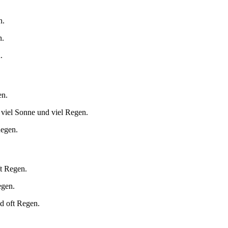
n.
n.
.
en.
 viel Sonne und viel Regen.
Regen.
ft Regen.
egen.
d oft Regen.