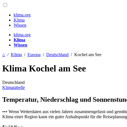
klima.org
Klima
Wissen
klima.org
Klima
Wissen
⌂
/
Klima
/
Europa
/
Deutschland
/
Kochel am See
Klima Kochel am See
Deutschland
Klimatabelle
Temperatur, Niederschlag und Sonnenstu
••• Wenn Wetterdaten aus vielen Jahren zusammengefasst und gemitt
Klima einer Region kann ein guter Anhaltspunkt für die Reiseplanung s