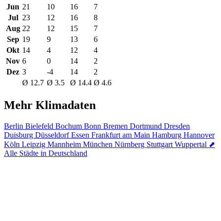
Jun
21
10
16
7
Jul
23
12
16
8
Aug
22
12
15
7
Sep
19
9
13
6
Okt
14
4
12
4
Nov
6
0
14
2
Dez
3
-4
14
2
Ø 12.7
Ø 3.5
Ø 14.4
Ø 4.6
Mehr Klimadaten
Berlin
Bielefeld
Bochum
Bonn
Bremen
Dortmund
Dresden
Duisburg
Düsseldorf
Essen
Frankfurt am Main
Hamburg
Hannover
Köln
Leipzig
Mannheim
München
Nürnberg
Stuttgart
Wuppertal
⬈
Alle Städte in Deutschland