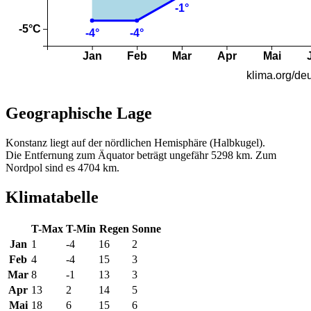
Geographische Lage
Konstanz liegt auf der nördlichen Hemisphäre (Halbkugel).
Die Entfernung zum Äquator beträgt ungefähr 5298 km. Zum
Nordpol sind es 4704 km.
Klimatabelle
T-Max
T-Min
Regen
Sonne
Jan
1
-4
16
2
Feb
4
-4
15
3
Mar
8
-1
13
3
Apr
13
2
14
5
Mai
18
6
15
6