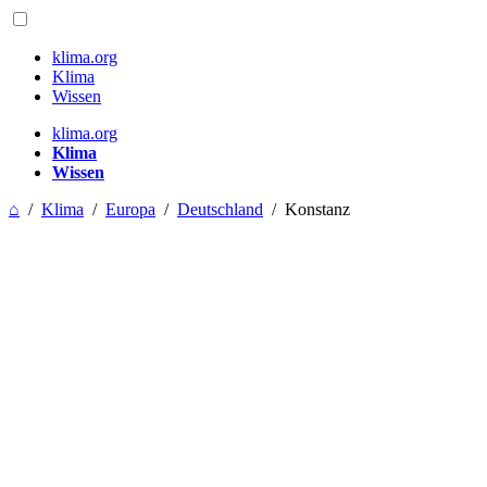
klima.org
Klima
Wissen
klima.org
Klima
Wissen
⌂
/
Klima
/
Europa
/
Deutschland
/
Konstanz