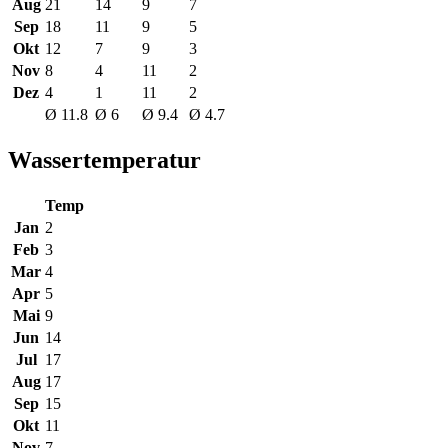
Aug
21
14
9
7
Sep
18
11
9
5
Okt
12
7
9
3
Nov
8
4
11
2
Dez
4
1
11
2
Ø 11.8
Ø 6
Ø 9.4
Ø 4.7
Wassertemperatur
Temp
Jan
2
Feb
3
Mar
4
Apr
5
Mai
9
Jun
14
Jul
17
Aug
17
Sep
15
Okt
11
Nov
7