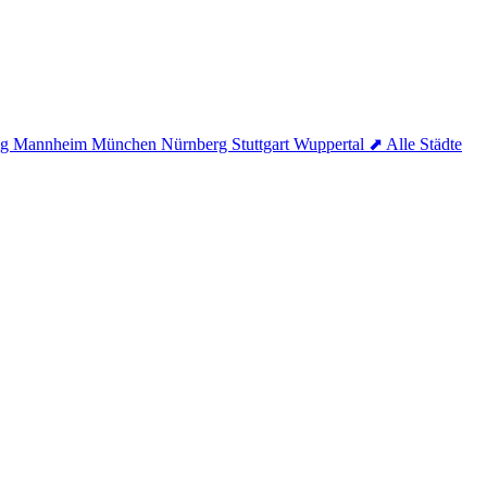
ig
Mannheim
München
Nürnberg
Stuttgart
Wuppertal
⬈ Alle Städte