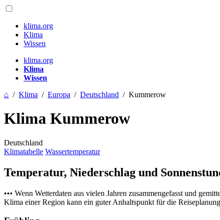
klima.org
Klima
Wissen
klima.org
Klima
Wissen
⌂
/
Klima
/
Europa
/
Deutschland
/
Kummerow
Klima Kummerow
Deutschland
Klimatabelle
Wassertemperatur
Temperatur, Niederschlag und Sonnenstu
••• Wenn Wetterdaten aus vielen Jahren zusammengefasst und gemitt
Klima einer Region kann ein guter Anhaltspunkt für die Reiseplanung s