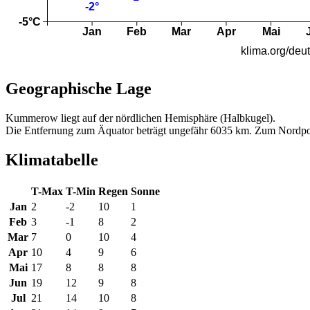
Geographische Lage
Kummerow liegt auf der nördlichen Hemisphäre (Halbkugel).
Die Entfernung zum Äquator beträgt ungefähr 6035 km. Zum Nordpo
Klimatabelle
T-Max
T-Min
Regen
Sonne
Jan
2
-2
10
1
Feb
3
-1
8
2
Mar
7
0
10
4
Apr
10
4
9
6
Mai
17
8
8
8
Jun
19
12
9
8
Jul
21
14
10
8