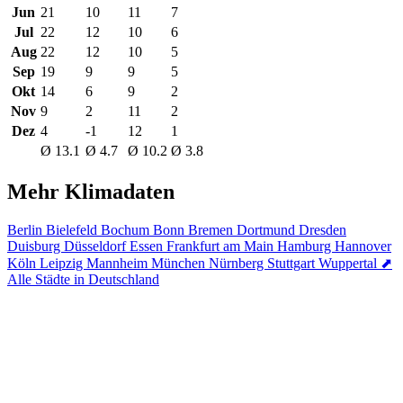
Jun
21
10
11
7
Jul
22
12
10
6
Aug
22
12
10
5
Sep
19
9
9
5
Okt
14
6
9
2
Nov
9
2
11
2
Dez
4
-1
12
1
Ø 13.1
Ø 4.7
Ø 10.2
Ø 3.8
Mehr Klimadaten
Berlin
Bielefeld
Bochum
Bonn
Bremen
Dortmund
Dresden
Duisburg
Düsseldorf
Essen
Frankfurt am Main
Hamburg
Hannover
Köln
Leipzig
Mannheim
München
Nürnberg
Stuttgart
Wuppertal
⬈
Alle Städte in Deutschland