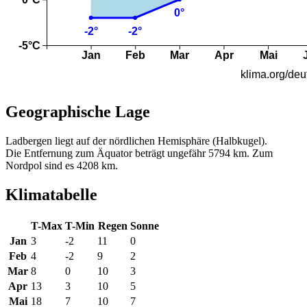
Geographische Lage
Ladbergen liegt auf der nördlichen Hemisphäre (Halbkugel).
Die Entfernung zum Äquator beträgt ungefähr 5794 km. Zum
Nordpol sind es 4208 km.
Klimatabelle
T-Max
T-Min
Regen
Sonne
Jan
3
-2
11
0
Feb
4
-2
9
2
Mar
8
0
10
3
Apr
13
3
10
5
Mai
18
7
10
7