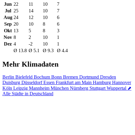
Jun
22
11
10
7
Jul
25
14
10
7
Aug
24
12
10
6
Sep
20
10
8
6
Okt
13
5
8
3
Nov
8
2
10
1
Dez
4
-2
10
1
Ø 13.8
Ø 5.1
Ø 9.3
Ø 4.4
Mehr Klimadaten
Berlin
Bielefeld
Bochum
Bonn
Bremen
Dortmund
Dresden
Duisburg
Düsseldorf
Essen
Frankfurt am Main
Hamburg
Hannover
Köln
Leipzig
Mannheim
München
Nürnberg
Stuttgart
Wuppertal
⬈
Alle Städte in Deutschland