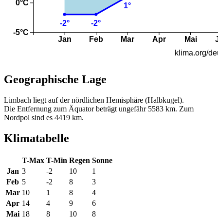
Geographische Lage
Limbach liegt auf der nördlichen Hemisphäre (Halbkugel).
Die Entfernung zum Äquator beträgt ungefähr 5583 km. Zum
Nordpol sind es 4419 km.
Klimatabelle
T-Max
T-Min
Regen
Sonne
Jan
3
-2
10
1
Feb
5
-2
8
3
Mar
10
1
8
4
Apr
14
4
9
6
Mai
18
8
10
8