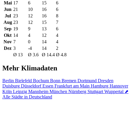
Mai
17
6
15
6
Jun
21
10
16
6
Jul
23
12
16
8
Aug
23
12
15
7
Sep
19
9
13
6
Okt
14
4
12
4
Nov
7
0
14
4
Dez
3
-4
14
2
Ø 13
Ø 3.6
Ø 14.4
Ø 4.8
Mehr Klimadaten
Berlin
Bielefeld
Bochum
Bonn
Bremen
Dortmund
Dresden
Duisburg
Düsseldorf
Essen
Frankfurt am Main
Hamburg
Hannover
Köln
Leipzig
Mannheim
München
Nürnberg
Stuttgart
Wuppertal
⬈
Alle Städte in Deutschland