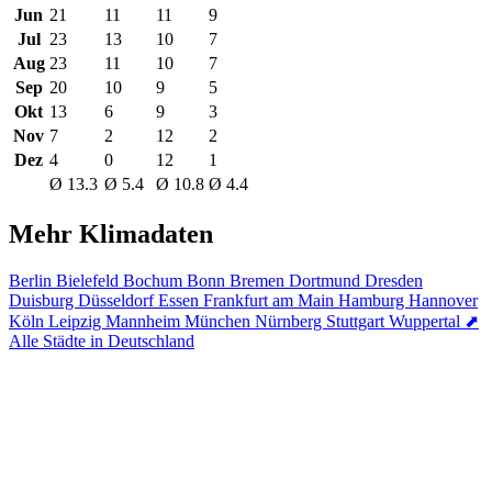
Jun
21
11
11
9
Jul
23
13
10
7
Aug
23
11
10
7
Sep
20
10
9
5
Okt
13
6
9
3
Nov
7
2
12
2
Dez
4
0
12
1
Ø 13.3
Ø 5.4
Ø 10.8
Ø 4.4
Mehr Klimadaten
Berlin
Bielefeld
Bochum
Bonn
Bremen
Dortmund
Dresden
Duisburg
Düsseldorf
Essen
Frankfurt am Main
Hamburg
Hannover
Köln
Leipzig
Mannheim
München
Nürnberg
Stuttgart
Wuppertal
⬈
Alle Städte in Deutschland