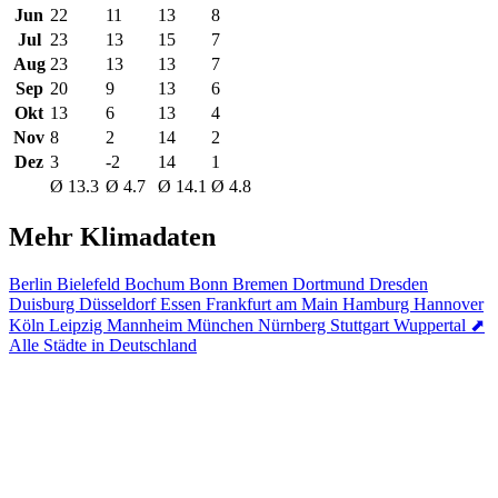
Jun
22
11
13
8
Jul
23
13
15
7
Aug
23
13
13
7
Sep
20
9
13
6
Okt
13
6
13
4
Nov
8
2
14
2
Dez
3
-2
14
1
Ø 13.3
Ø 4.7
Ø 14.1
Ø 4.8
Mehr Klimadaten
Berlin
Bielefeld
Bochum
Bonn
Bremen
Dortmund
Dresden
Duisburg
Düsseldorf
Essen
Frankfurt am Main
Hamburg
Hannover
Köln
Leipzig
Mannheim
München
Nürnberg
Stuttgart
Wuppertal
⬈
Alle Städte in Deutschland