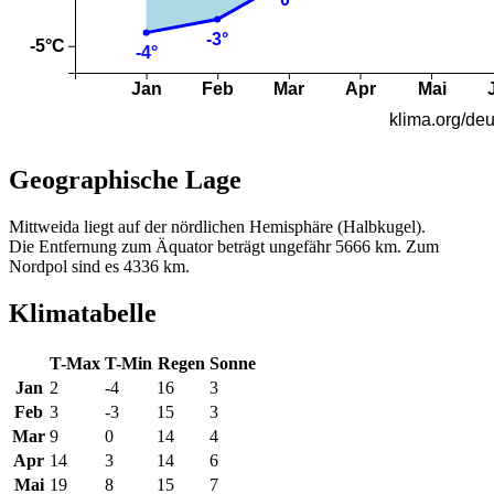
Geographische Lage
Mittweida liegt auf der nördlichen Hemisphäre (Halbkugel).
Die Entfernung zum Äquator beträgt ungefähr 5666 km. Zum
Nordpol sind es 4336 km.
Klimatabelle
T-Max
T-Min
Regen
Sonne
Jan
2
-4
16
3
Feb
3
-3
15
3
Mar
9
0
14
4
Apr
14
3
14
6
Mai
19
8
15
7