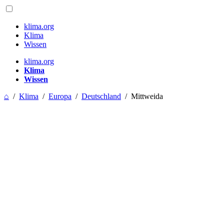
klima.org
Klima
Wissen
klima.org
Klima
Wissen
⌂
/
Klima
/
Europa
/
Deutschland
/
Mittweida