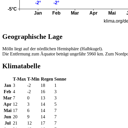
Geographische Lage
Mölln liegt auf der nördlichen Hemisphäre (Halbkugel).
Die Entfernung zum Äquator beträgt ungefähr 5960 km. Zum Nordpo
Klimatabelle
T-Max
T-Min
Regen
Sonne
Jan
3
-2
18
1
Feb
4
-2
16
3
Mar
7
0
13
3
Apr
12
3
14
5
Mai
17
6
14
7
Jun
20
9
14
7
Jul
21
12
17
7