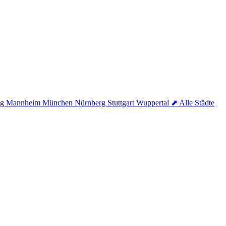
ig
Mannheim
München
Nürnberg
Stuttgart
Wuppertal
⬈ Alle Städte