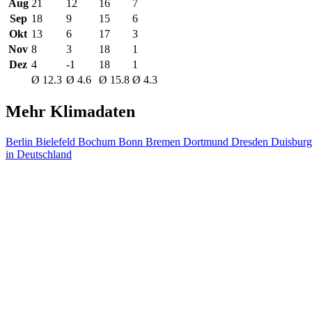
Aug
21
12
16
7
Sep
18
9
15
6
Okt
13
6
17
3
Nov
8
3
18
1
Dez
4
-1
18
1
Ø 12.3
Ø 4.6
Ø 15.8
Ø 4.3
Mehr Klimadaten
Berlin
Bielefeld
Bochum
Bonn
Bremen
Dortmund
Dresden
Duisbur
in Deutschland