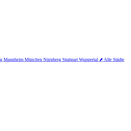
ig
Mannheim
München
Nürnberg
Stuttgart
Wuppertal
⬈ Alle Städte