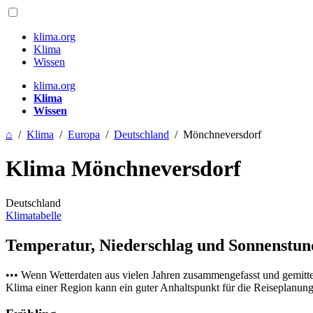
klima.org
Klima
Wissen
klima.org
Klima
Wissen
⌂
/
Klima
/
Europa
/
Deutschland
/
Mönchneversdorf
Klima Mönchneversdorf
Deutschland
Klimatabelle
Temperatur, Niederschlag und Sonnenstu
••• Wenn Wetterdaten aus vielen Jahren zusammengefasst und gemitt
Klima einer Region kann ein guter Anhaltspunkt für die Reiseplanung s