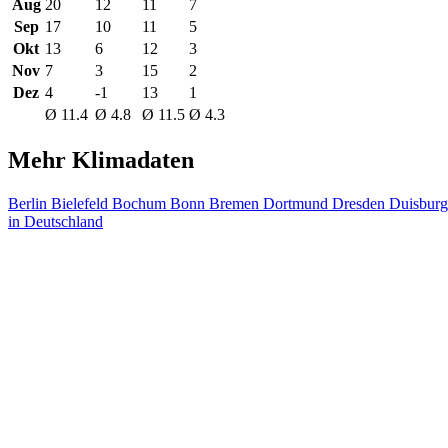
Aug
20
12
11
7
Sep
17
10
11
5
Okt
13
6
12
3
Nov
7
3
15
2
Dez
4
-1
13
1
Ø 11.4
Ø 4.8
Ø 11.5
Ø 4.3
Mehr Klimadaten
Berlin
Bielefeld
Bochum
Bonn
Bremen
Dortmund
Dresden
Duisbur
in Deutschland