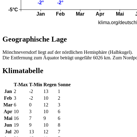
Geographische Lage
Mönchneversdorf liegt auf der nördlichen Hemisphäre (Halbkugel).
Die Entfernung zum Äquator beträgt ungefähr 6026 km. Zum Nordpo
Klimatabelle
T-Max
T-Min
Regen
Sonne
Jan
2
-2
13
1
Feb
3
-2
10
2
Mar
6
0
12
3
Apr
10
3
10
6
Mai
16
7
9
6
Jun
19
9
10
8
Jul
20
13
12
7